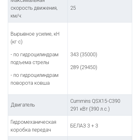
Максимальная
скорость движения,
25
км/ч:
Вырывное усилие, кН
(кг·с)
- по гидроцилиндрам
343 (35000)
подъема стрелы
289 (29450)
- по гидроцилиндрам
поворота ковша
Cummins QSX15-C390
Двигатель
291 кВт (390 л.с.)
Гидромеханическая
БЕЛАЗ 3 + 3
коробка передач